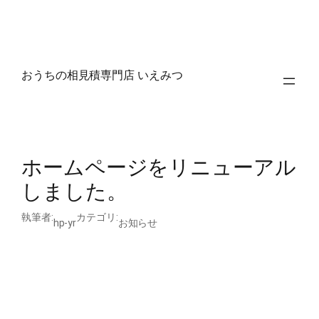
内
おうちの相見積専門店 いえみつ
容
を
ス
キ
ッ
ホームページをリニューアル
プ
しました。
執筆者:
カテゴリ:
hp-yr
お知らせ