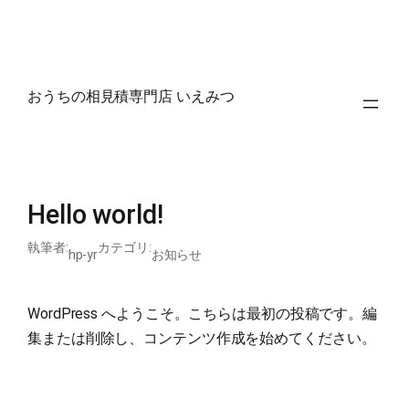
内
おうちの相見積専門店 いえみつ
容
を
ス
キ
ッ
Hello world!
プ
執筆者:
カテゴリ:
hp-yr
お知らせ
WordPress へようこそ。こちらは最初の投稿です。編
集または削除し、コンテンツ作成を始めてください。